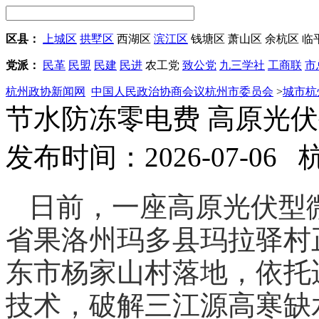
区县：
上城区
拱墅区
西湖区
滨江区
钱塘区
萧山区
余杭区
临
党派：
民革
民盟
民建
民进
农工党
致公党
九三学社
工商联
市
杭州政协新闻网
中国人民政治协商会议杭州市委员会
>
城市杭
节水防冻零电费 高原光
发布时间：2026-07-06
日前，一座高原光伏型
省果洛州玛多县玛拉驿村
东市杨家山村落地，依托
技术，破解三江源高寒缺水