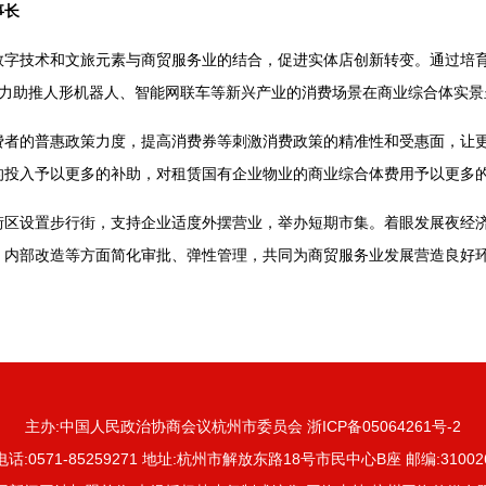
事长
数字技术和文旅元素与商贸服务业的结合，促进实体店创新转变。通过培
着力助推人形机器人、智能网联车等新兴产业的消费场景在商业综合体实景
费者的普惠政策力度，提高消费券等刺激消费政策的精准性和受惠面，让
的投入予以更多的补助，对租赁国有企业物业的商业综合体费用予以更多
街区设置步行街，支持企业适度外摆营业，举办短期市集。着眼发展夜经
、内部改造等方面简化审批、弹性管理，共同为商贸服务业发展营造良好
主办:中国人民政治协商会议杭州市委员会 浙ICP备05064261号-2
电话:0571-85259271 地址:杭州市解放东路18号市民中心B座 邮编:31002