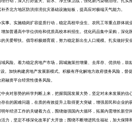
理行动，深入打好蓝天、碧水、净土保卫战，强化新污染物治理。扎实推
紧补齐北方地区防洪排涝抗灾基础设施短板，提高应对极端天气能力。
办实事。实施稳岗扩容提质行动，稳定高校毕业生、农民工等重点群体就
，增加普通高中学位供给和优质高校本科招生。优化药品集中采购，深化
体的关爱帮扶。倡导积极婚育观，努力稳定新出生人口规模。扎实做好安
领域风险。着力稳定房地产市场，因城施策控增量、去库存、优供给，鼓
建设。加快构建房地产发展新模式。积极有序化解地方政府债务风险，督
政府融资平台经营性债务风险。
党中央对形势的科学判断上来，把握我国发展大势，坚定对未来发展的信
决存在的困难问题，在质的有效提升上取得更大突破，增强居民和企业的
握明年经济工作的关键着力点，围绕做强国内大循环，拓展内需增长新空
力活力，坚定不移深化改革扩大开放；围绕不断增进民生福祉，加大保障