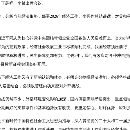
、丁薛祥、李希出席会议。
工作，分析当前经济形势，部署2026年经济工作。李强作总结讲话，对贯
习近平同志为核心的党中央团结带领全党全国各族人民迎难而上、奋力拼
有为的宏观政策，经济社会发展主要目标将顺利完成。我国经济顶压前行
解取得积极进展，民生保障更加有力。过去5年，我们有效应对各种冲击挑
斗目标新征程实现良好开局。
势下经济工作又有了新的认识和体会：必须充分挖掘经济潜能，必须坚持政
于人紧密结合，必须以苦练内功来应对外部挑战。
挑战仍然不少，外部环境变化影响加深，国内供强需弱矛盾突出，重点领
长期向好的支撑条件和基本趋势没有改变。要坚定信心、用好优势、应对
近平新时代中国特色社会主义思想为指导，深入贯彻党的二十大和二十届
发展，坚持稳中求进工作总基调，更好统筹国内经济工作和国际经贸斗争