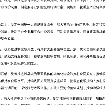
能。制定一体推进教育科技人才发展方案。建设北京（京津冀）、上海（
权保护制度。制定服务业扩能提质行动方案。实施新一轮重点产业链高质
活力。制定全国统一大市场建设条例，深入整治“内卷式”竞争。制定和
业账款。推动平台企业和平台内经营者、劳动者共赢发展。拓展要素市场
资综合改革。
赢。稳步推进制度型开放，有序扩大服务领域自主开放，优化自由贸易试
展。鼓励支持服务出口，积极发展数字贸易、绿色贸易。深化外商投资促
多区域和双边贸易投资协定。
域联动。统筹推进以县城为重要载体的城镇化建设和乡村全面振兴，推动
格保持在合理水平。持续巩固拓展脱贫攻坚成果，把常态化帮扶纳入乡村
市群协调联动，深化跨行政区合作。加强主要海湾整体规划，推动海洋经
型。深入推进重点行业节能降碳改造。制定能源强国建设规划纲要，加快