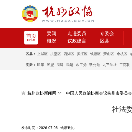
要闻
走进委员
专委会
概况
议政建言
区县
区县：
上城区
拱墅区
西湖区
滨江区
钱塘区
萧山区
余杭区
党派：
民革
民盟
民建
民进
农工党
致公党
九三学社
工商联
杭州政协新闻网
中国人民政治协商会议杭州市委员会
社法
发布时间：2026-07-06 钱塘政协