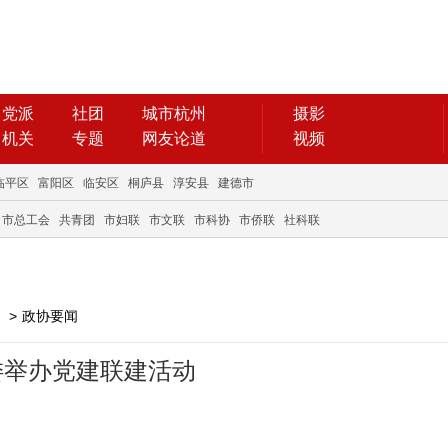
党派
社团
城市杭州
摄影
机关
专题
网友论道
视频
临平区
富阳区
临安区
桐庐县
淳安县
建德市
市总工会
共青团
市妇联
市文联
市科协
市侨联
社科联
>
政协要闻
委举办党建联建活动