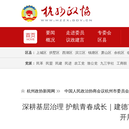
要闻
走进委员
专委会
概况
议政建言
区县
区县：
上城区
拱墅区
西湖区
滨江区
钱塘区
萧山区
余杭区
党派：
民革
民盟
民建
民进
农工党
致公党
九三学社
工商联
杭州政协新闻网
中国人民政治协商会议杭州市委员会
深耕基层治理 护航青春成长｜建
开