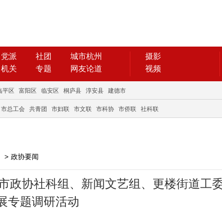
党派
社团
城市杭州
摄影
机关
专题
网友论道
视频
临平区
富阳区
临安区
桐庐县
淳安县
建德市
市总工会
共青团
市妇联
市文联
市科协
市侨联
社科联
>
政协要闻
德市政协社科组、新闻文艺组、更楼街道工
展专题调研活动