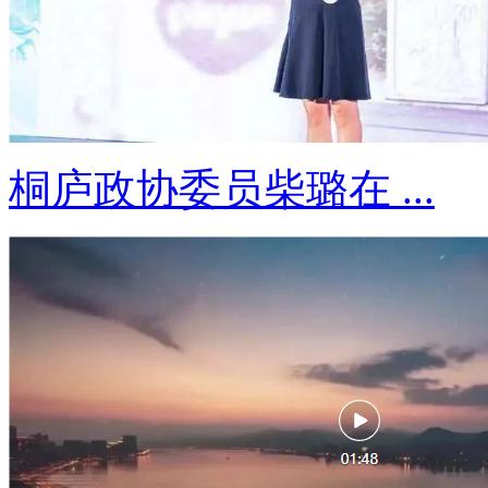
桐庐政协委员柴璐在 ...