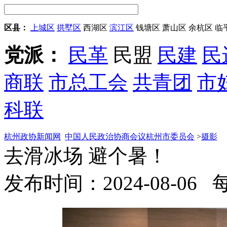
区县：
上城区
拱墅区
西湖区
滨江区
钱塘区
萧山区
余杭区
临
党派：
民革
民盟
民建
民
商联
市总工会
共青团
市
科联
杭州政协新闻网
中国人民政治协商会议杭州市委员会
>
摄影
去滑冰场 避个暑！
发布时间：2024-08-06