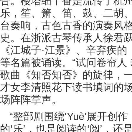
合。楼塔细十番是流传于杭
乐，笙、箫、笛、鼓、二胡、
台奏响，古色古香的演奏风
史。在浙派古琴传承人徐君
《江城子·江景》、辛弃疾的
等名篇被诵读。“试问卷帘人
歌曲《知否知否》的旋律，
才女李清照花下读书填词的
场阵阵掌声。
“整部剧围绕‘Yuè’展开创作
的‘乐’，也是阅读的‘阅’，还