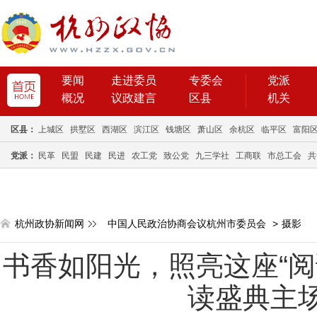
要闻
走进委员
专委会
党派
概况
议政建言
区县
机关
区县：
上城区
拱墅区
西湖区
滨江区
钱塘区
萧山区
余杭区
临平区
富阳
党派：
民革
民盟
民建
民进
农工党
致公党
九三学社
工商联
市总工会
共
杭州政协新闻网
中国人民政治协商会议杭州市委员会
>
摄影
书香如阳光，照亮这座“阅读
读盛典主