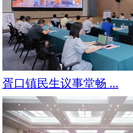
胥口镇民生议事堂畅 ...