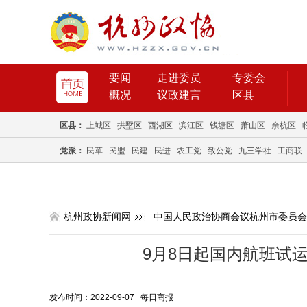
要闻
走进委员
专委会
概况
议政建言
区县
区县：
上城区
拱墅区
西湖区
滨江区
钱塘区
萧山区
余杭区
党派：
民革
民盟
民建
民进
农工党
致公党
九三学社
工商联
杭州政协新闻网
中国人民政治协商会议杭州市委员会
9月8日起国内航班试
发布时间：2022-09-07 每日商报