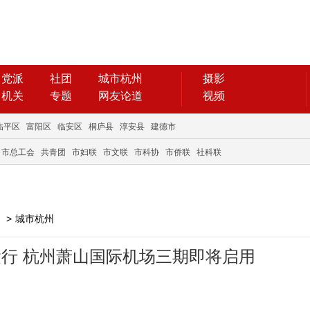
党派
社团
城市杭州
摄影
机关
专题
网友论道
视频
临平区
富阳区
临安区
桐庐县
淳安县
建德市
市总工会
共青团
市妇联
市文联
市科协
市侨联
社科联
>
城市杭州
运行 杭州萧山国际机场三期即将启用