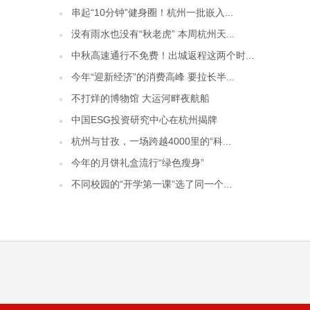
串起“10分钟”健身圈！杭州一批嵌入...
没有雨水也没有“秋老虎” 本周杭州天...
中秋高速通行不免费！出城返程这两个时...
今年“迎新经济”的消费高峰 要拉长半...
不打烊的博物馆 大运河畔夜航船
中国ESG投资研究中心在杭州揭牌
杭州与甘孜，一场跨越4000里的“科...
今年的月饼礼盒流行“绿色瘦身”
不同校园的“开学第一课”选了同一个...