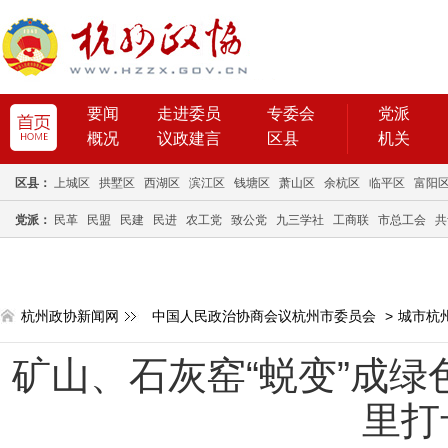
要闻
走进委员
专委会
党派
概况
议政建言
区县
机关
区县：
上城区
拱墅区
西湖区
滨江区
钱塘区
萧山区
余杭区
临平区
富阳
党派：
民革
民盟
民建
民进
农工党
致公党
九三学社
工商联
市总工会
共
杭州政协新闻网
中国人民政治协商会议杭州市委员会
>
城市杭
矿山、石灰窑“蜕变”成绿
里打