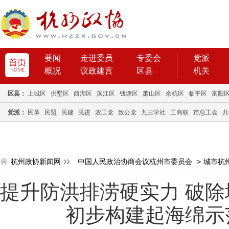
要闻
走进委员
专委会
党派
概况
议政建言
区县
机关
区县：
上城区
拱墅区
西湖区
滨江区
钱塘区
萧山区
余杭区
临平区
富阳
党派：
民革
民盟
民建
民进
农工党
致公党
九三学社
工商联
市总工会
共
杭州政协新闻网
中国人民政治协商会议杭州市委员会
>
城市杭
提升防洪排涝硬实力 破除
初步构建起海绵示