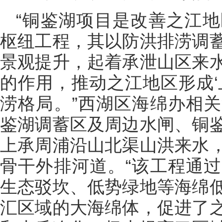
“铜鉴湖项目是改善之江
枢纽工程，其以防洪排涝调
景观提升，起着承泄山区来
的作用，推动之江地区形成‘
涝格局。”西湖区海绵办相
鉴湖调蓄区及周边水闸、铜
上承周浦沿山北渠山洪来水
骨干外排河道。“该工程通
生态驳坎、低势绿地等海绵
汇区域的大海绵体，促进了