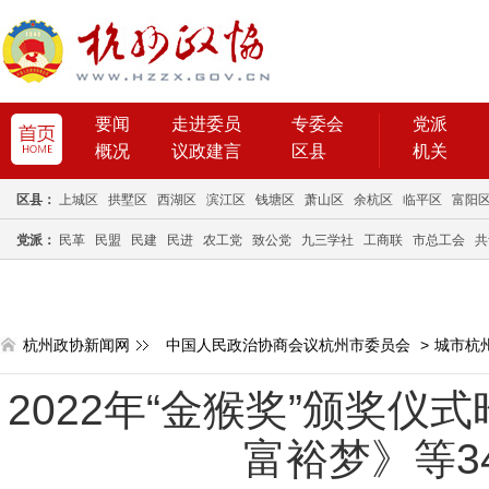
要闻
走进委员
专委会
党派
概况
议政建言
区县
机关
区县：
上城区
拱墅区
西湖区
滨江区
钱塘区
萧山区
余杭区
临平区
富阳
党派：
民革
民盟
民建
民进
农工党
致公党
九三学社
工商联
市总工会
共
杭州政协新闻网
中国人民政治协商会议杭州市委员会
>
城市杭
2022年“金猴奖”颁奖仪
富裕梦》等3