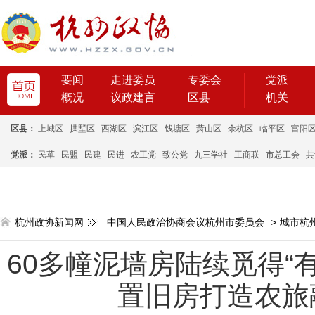
要闻
走进委员
专委会
党派
概况
议政建言
区县
机关
区县：
上城区
拱墅区
西湖区
滨江区
钱塘区
萧山区
余杭区
临平区
富阳
党派：
民革
民盟
民建
民进
农工党
致公党
九三学社
工商联
市总工会
共
杭州政协新闻网
中国人民政治协商会议杭州市委员会
>
城市杭
60多幢泥墙房陆续觅得“
置旧房打造农旅