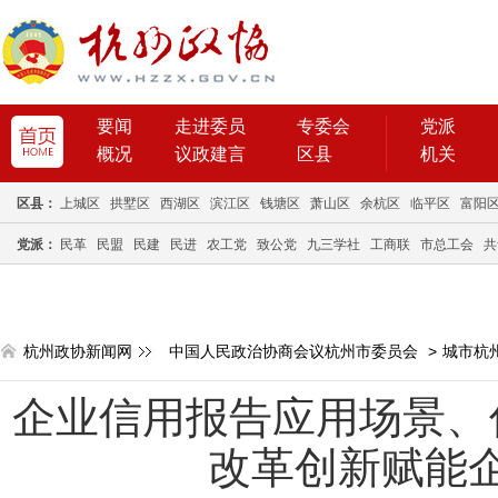
要闻
走进委员
专委会
党派
概况
议政建言
区县
机关
区县：
上城区
拱墅区
西湖区
滨江区
钱塘区
萧山区
余杭区
临平区
富阳
党派：
民革
民盟
民建
民进
农工党
致公党
九三学社
工商联
市总工会
共
杭州政协新闻网
中国人民政治协商会议杭州市委员会
>
城市杭
企业信用报告应用场景、
改革创新赋能