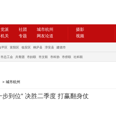
党派
社团
城市杭州
摄影
机关
专题
网友论道
视频
临平区
富阳区
临安区
桐庐县
淳安县
建德市
市总工会
共青团
市妇联
市文联
市科协
市侨联
社科联
>
城市杭州
步到位” 决胜二季度 打赢翻身仗