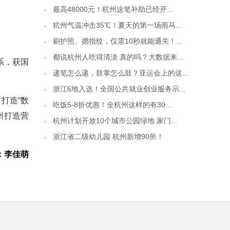
最高48000元！杭州这笔补助已经开...
杭州气温冲击35℃！夏天的第一场雨马...
刷护照、摁指纹，仅需10秒就能通关！...
都说杭州人吃得清淡 真的吗？大数据来...
系，获国
递笔怎么递，鼓掌怎么鼓？亚运会上的这...
浙江6地入选！全国公共就业创业服务示...
打造“数
吃饭5-8折优惠！全杭州这样的有30...
州打造营
杭州计划开放10个城市公园绿地 家门...
浙江省二级幼儿园 杭州新增90所！
：李佳萌