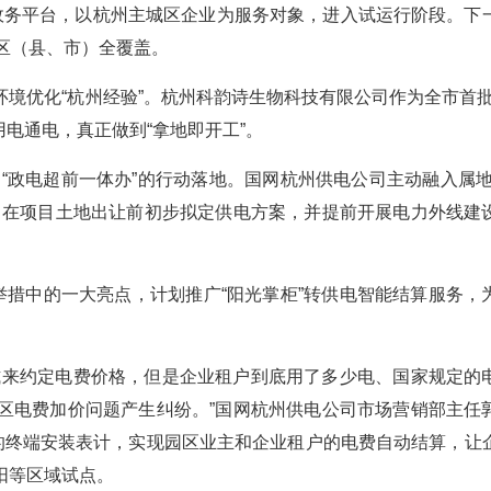
政务平台，以杭州主城区企业为服务对象，进入试运行阶段。下
区（县、市）全覆盖。
境优化“杭州经验”。杭州科韵诗生物科技有限公司作为全市首批
电通电，真正做到“拿地即开工”。
的“政电超前一体办”的行动落地。国网杭州供电公司主动融入属地
，在项目土地出让前初步拟定供电方案，并提前开展电力外线建
举措中的一大亮点，计划推广“阳光掌柜”转供电智能结算服务，
式来约定电费价格，但是企业租户到底用了多少电、国家规定的
区电费加价问题产生纠纷。”国网杭州供电公司市场营销部主任
户的终端安装表计，实现园区业主和企业租户的电费自动结算，让
阳等区域试点。