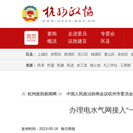
要闻
走进委员
专委会
概况
议政建言
区县
区县：
上城区
拱墅区
西湖区
滨江区
钱塘区
萧山区
余杭区
党派：
民革
民盟
民建
民进
农工党
致公党
九三学社
工商联
杭州政协新闻网
中国人民政治协商会议杭州市委员会
办理电水气网接入“一
发布时间：2023-05-16 每日商报