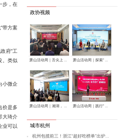
一步，在
政协视频
“带方案
政府“工
萧山活动周｜舌尖上 ...
萧山活动周｜探索“ ...
设。类似
为小微企
萧山活动周｜湘湖， ...
萧山活动周｜践行“ ...
电价是多
郭大琦介
城市杭州
企业可以
杭州包揽前三！浙江“超好吃榜单”出炉...