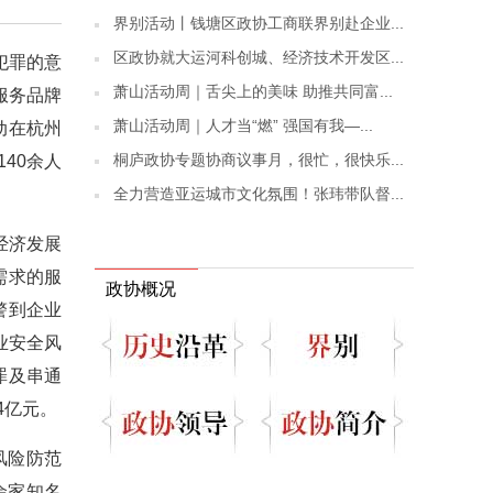
界别活动丨钱塘区政协工商联界别赴企业...
区政协就大运河科创城、经济技术开发区...
犯罪的意
萧山活动周｜舌尖上的美味 助推共同富...
服务品牌
萧山活动周｜人才当“燃” 强国有我—...
动在杭州
桐庐政协专题协商议事月，很忙，很快乐...
40余人
全力营造亚运城市文化氛围！张玮带队督...
经济发展
需求的服
政协概况
警到企业
业安全风
罪及串通
4亿元。
风险防范
余家知名