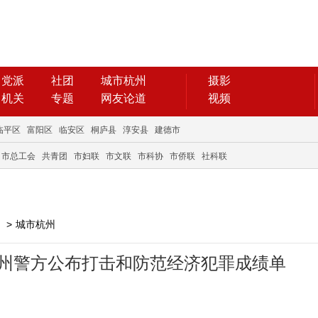
党派
社团
城市杭州
摄影
机关
专题
网友论道
视频
临平区
富阳区
临安区
桐庐县
淳安县
建德市
市总工会
共青团
市妇联
市文联
市科协
市侨联
社科联
>
城市杭州
 杭州警方公布打击和防范经济犯罪成绩单