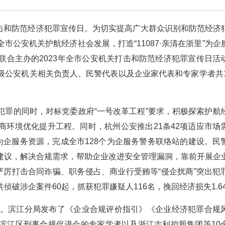
打击和防范经济犯罪宣传日。为切实提高广大群众识别和防范经济
公安机关护航经济社会发展，打造“11087·亲清在浙里”为企
联合主办的2023年全市公安机关打击和防范经济犯罪宣传日活
级公安机关相关负责人、民警代表以及企业家代表和专家学者共1
犯罪的同时，对标党委政府“一号改革工程”要求，积极探索护航
商环境优化提升工程。同时，杭州公安推出21条42项适应市场
为企服务资源，完成全市128个为企服务警务联络站的建设。民
建议，解决合规需求，帮助企业改进安全管理漏洞，靠前开展企
严厉打击合同诈骗、职务侵占、商业行受贿等“侵企扰商”突出犯
破涉企案件60起，抓获犯罪嫌疑人116名，挽回经济损失1.6
牌。滨江分局发布了《企业合规评价指引》《企业经济犯罪合规
滨江区刑事合规促进会的专家学者以及浙江吉利控股集团等10