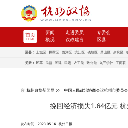
要闻
走进委员
专委会
概况
议政建言
区县
区县：
上城区
拱墅区
西湖区
滨江区
钱塘区
萧山区
余杭区
党派：
民革
民盟
民建
民进
农工党
致公党
九三学社
工商联
杭州政协新闻网
中国人民政治协商会议杭州市委员会
挽回经济损失1.64亿元
发布时间：2023-05-16 杭州日报