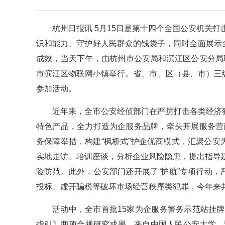
杭州日报讯 5月15日是第十四个全国公安机关
识和能力、守护好人民群众的钱袋子，同时全面展示全市
成效，当天下午，由杭州市公安局和滨江区公安分局
市滨江区物联网小镇举行。省、市、区（县、市）三
参加活动。
近年来，全市公安经侦部门在严厉打击各类经济
特色产品，全力打造为企服务品牌，牵头开展服务营
务保障举措，构建“枫桥式”护企优商模式，汇聚公安
实地走访、培训座谈，分析企业风险隐患，提出指导
险防范。此外，公安部门还开展了“护航”专项行动，
投标、虚开骗税等破坏市场经营秩序类犯罪，今年来共侦
活动中，全市首批15家为企服务警务示范站挂
指引》两项合规研究成果。来自中国人民公安大学、