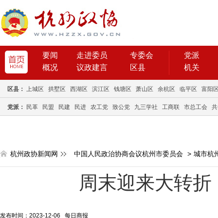
要闻
走进委员
专委会
党派
概况
议政建言
区县
机关
区县：
上城区
拱墅区
西湖区
滨江区
钱塘区
萧山区
余杭区
临平区
富阳
党派：
民革
民盟
民建
民进
农工党
致公党
九三学社
工商联
市总工会
共
杭州政协新闻网
中国人民政治协商会议杭州市委员会
>
城市杭
周末迎来大转折
发布时间：2023-12-06 每日商报