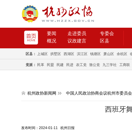
要闻
走进委员
专委会
概况
议政建言
区县
区县：
上城区
拱墅区
西湖区
滨江区
钱塘区
萧山区
余杭区
党派：
民革
民盟
民建
民进
农工党
致公党
九三学社
工商联
杭州政协新闻网
中国人民政治协商会议杭州市委员会
西班牙
发布时间：2024-01-11 杭州日报