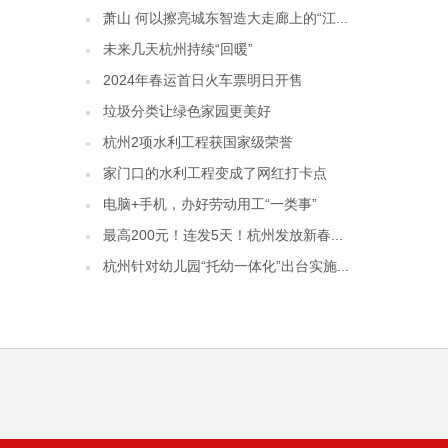
萧山 何以擦亮城东智造大走廊上的“江...
未来几天杭州持续“回暖”
2024年春运首日火车票明日开售
垃圾分类让绿色家园更美好
杭州2项水利工程获国家级荣誉
家门口的水利工程变成了网红打卡点
电脑+手机，办好劳动用工“一类事”
最高200元！连发5天！杭州发放新春...
杭州针对幼儿园“托幼一体化”出台实施...