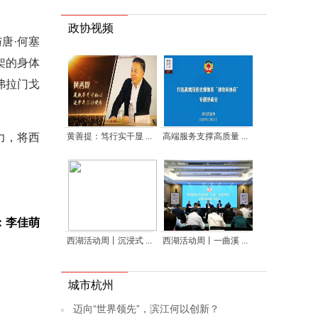
政协视频
唐·何塞
架的身体
弗拉门戈
黄善提：笃行实干显 ...
高端服务支撑高质量 ...
力，将西
：李佳萌
西湖活动周丨沉浸式 ...
西湖活动周丨一曲溪 ...
城市杭州
迈向“世界领先”，滨江何以创新？