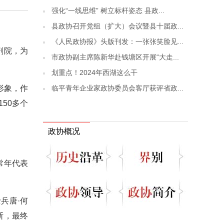
强化“一线思维” 树立标杆姿态 县政...
县政协召开党组（扩大）会议暨县十届政...
《人民政协报》头版刊发：一张张笑脸见...
剧院，为
市政协副主席陈新华赴钱塘区开展“大走...
划重点！2024年西湖这么干
临平青年企业家政协委员会客厅获评省政...
形象，作
50多个
政协概况
。
常年代表
兵唐·何
断，最终