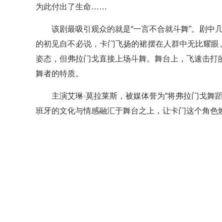
为此付出了生命……
该剧最吸引观众的就是“一言不合就斗舞”。剧中
的初见自不必说，卡门飞扬的裙摆在人群中无比耀眼
姿态，但弗拉门戈直接上场斗舞。舞台上，飞速击打
舞者的特质。
主演艾琳·莫拉莱斯，被媒体誉为“将弗拉门戈舞
班牙的文化与情感融汇于舞台之上，让卡门这个角色