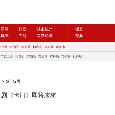
党派
社团
城市杭州
摄影
机关
专题
网友论道
视频
临平区
富阳区
临安区
桐庐县
淳安县
建德市
市总工会
共青团
市妇联
市文联
市科协
市侨联
社科联
>
城市杭州
舞剧《卡门》即将来杭