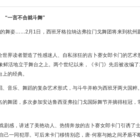
“一言不合就斗舞”
辣的舞姿……2月1日，西班牙格拉纳达弗拉门戈舞团将来到杭州
全世界读者塑造了性感迷人、自私张狂的吉卜赛女郎卡门的艺术
象鲜活地立于舞台之上。两个世纪以来，《卡门》先后被改编了1
台上的经典。
唱、音乐、舞蹈的复杂艺术形式，与斗牛并称为西班牙两大国粹
名的舞团，多次参加安达鲁西亚弗拉门戈国际舞节并摘得桂冠，
戏剧感，讲述了美艳动人、热情奔放的吉卜赛女郎卡门引诱了士
自己一同犯罪。可后来卡门移情别恋，唐·何塞与她之间矛盾不