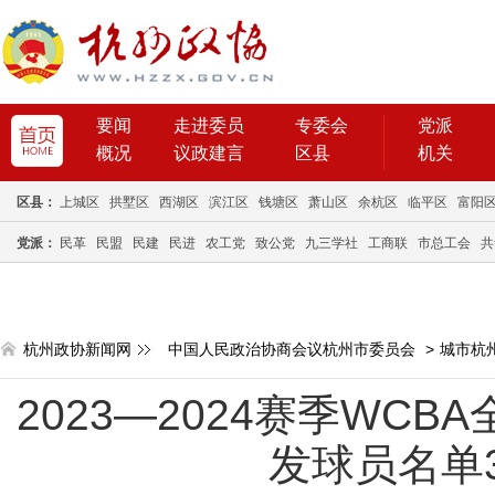
要闻
走进委员
专委会
党派
概况
议政建言
区县
机关
区县：
上城区
拱墅区
西湖区
滨江区
钱塘区
萧山区
余杭区
临平区
富阳
党派：
民革
民盟
民建
民进
农工党
致公党
九三学社
工商联
市总工会
共
杭州政协新闻网
中国人民政治协商会议杭州市委员会
>
城市杭
2023—2024赛季WC
发球员名单