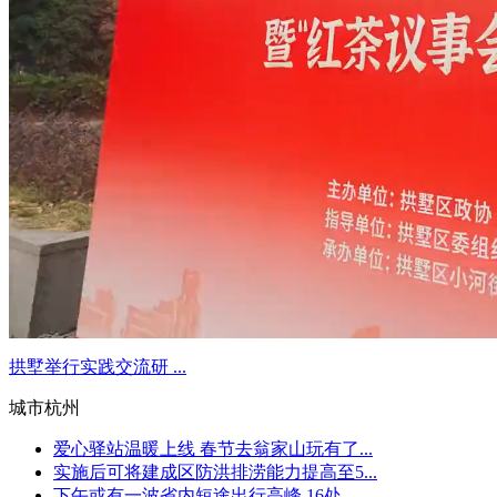
拱墅举行实践交流研 ...
城市杭州
爱心驿站温暖上线 春节去翁家山玩有了...
实施后可将建成区防洪排涝能力提高至5...
下午或有一波省内短途出行高峰 16处...