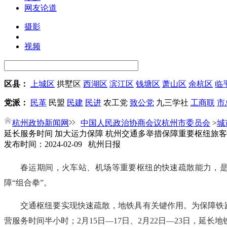
网友论道
摄影
视频
区县：
上城区
拱墅区
西湖区
滨江区
钱塘区
萧山区
余杭区
临
党派：
民革
民盟
民建
民进
农工党
致公党
九三学社
工商联
市
杭州政协新闻网
中国人民政治协商会议杭州市委员会
>
城
延长服务时间 加大运力保障 杭州交通多举措保障重要枢纽旅
发布时间：2024-02-09 杭州日报
春运期间，火车站、机场等重要枢纽的快速疏散能力，
障“组合拳”。
交通枢纽要实现快速疏散，地铁具有关键作用。为保障铁路
营服务时间半小时；2月15日—17日、2月22日—23日，延长