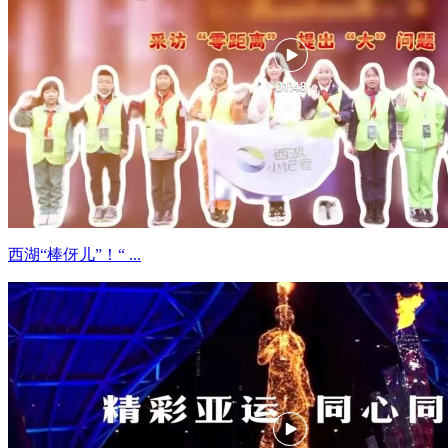
西湖“棒伢儿”！“ ...