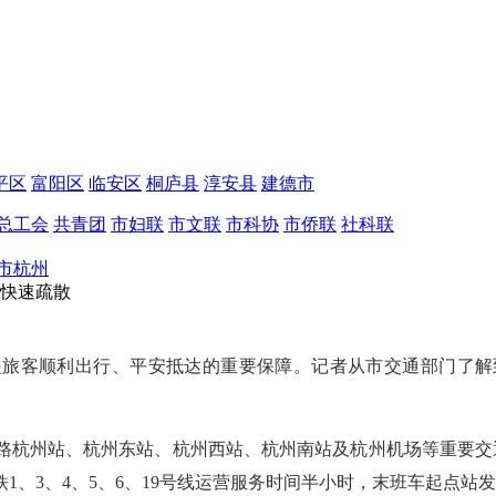
平区
富阳区
临安区
桐庐县
淳安县
建德市
总工会
共青团
市妇联
市文联
市科协
市侨联
社科联
市杭州
客快速疏散
是旅客顺利出行、平安抵达的重要保障。记者从市交通部门了解
杭州站、杭州东站、杭州西站、杭州南站及杭州机场等重要交通
地铁1、3、4、5、6、19号线运营服务时间半小时，末班车起点站