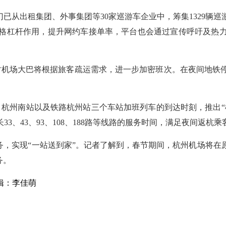
已从出租集团、外事集团等30家巡游车企业中，筹集1329辆
格杠杆作用，提升网约车接单率，平台也会通过宣传呼吁及热
届时机场大巴将根据旅客疏运需求，进一步加密班次。在夜间地
、杭州南站以及铁路杭州站三个车站加班列车的到达时刻，推出
延长33、43、93、108、188路等线路的服务时间，满足夜间返杭
务，实现“一站送到家”。记者了解到，春节期间，杭州机场将在
务。
辑：李佳萌