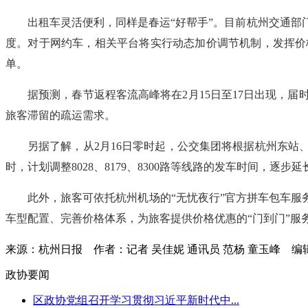
出租车灵活便利，同样是春运“好帮手”。目前杭州交通部门
度。对于网约车，相关平台将实行动态加价调节机制，发挥价
单。
据预测，春节返程客流高峰将在2月15日至17日出现，
旅客滞留的疏运需求。
另据了解，从2月16日零时起，公交集团将根据杭州东站
时，计划调整8028、8179、8300路等线路的发车时间，逐步
此外，旅客可依托杭州机场的“无忧夜行”官方拼车包车服
车型配置、完善价格体系，为旅客提供价格优惠的“门到门”服
来源：杭州日报
作者：记者 吴佳妮 通讯员 范杨 童玉峰
编
政协要闻
区政协党组召开学习贯彻习近平新时代中...