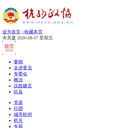
设为首页
>
收藏本页
今天是
2026-08-07 星期五
要闻
走进委员
专委会
概况
议政建言
区县
党派
社团
城市杭州
机关
专题