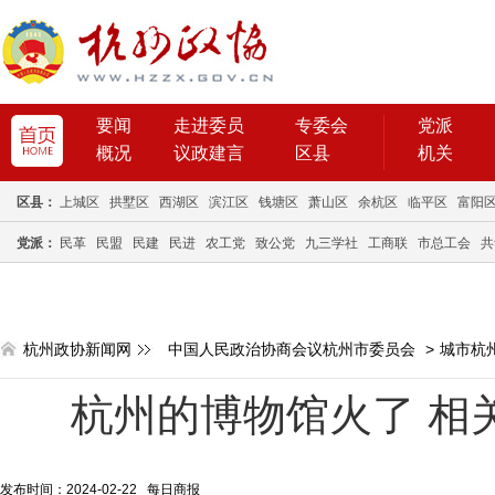
要闻
走进委员
专委会
党派
概况
议政建言
区县
机关
区县：
上城区
拱墅区
西湖区
滨江区
钱塘区
萧山区
余杭区
临平区
富阳
党派：
民革
民盟
民建
民进
农工党
致公党
九三学社
工商联
市总工会
共
杭州政协新闻网
中国人民政治协商会议杭州市委员会
>
城市杭
杭州的博物馆火了 相
发布时间：2024-02-22 每日商报