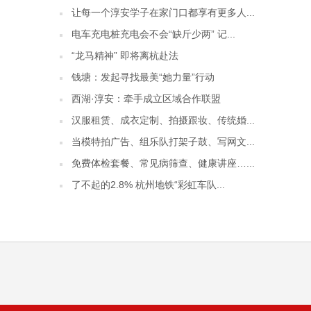
让每一个淳安学子在家门口都享有更多人...
电车充电桩充电会不会“缺斤少两” 记...
“龙马精神” 即将离杭赴法
钱塘：发起寻找最美“她力量”行动
西湖·淳安：牵手成立区域合作联盟
汉服租赁、成衣定制、拍摄跟妆、传统婚...
当模特拍广告、组乐队打架子鼓、写网文...
免费体检套餐、常见病筛查、健康讲座…...
了不起的2.8% 杭州地铁“彩虹车队...