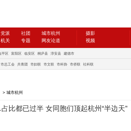
党派
社团
城市杭州
摄影
机关
专题
网友论道
视频
临平区
富阳区
临安区
桐庐县
淳安县
建德市
市总工会
共青团
市妇联
市文联
市科协
市侨联
社科联
>
城市杭州
占比都已过半 女同胞们顶起杭州“半边天”