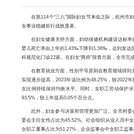
在第114个“三八”国际妇女节来临之际，杭州
女事业稳健前行成效显著。
在妇女健康关怀方面，妇幼保健机构建设达标率持续
婴儿死亡率由上年的1.43‰下降到1.38‰，达到
科规范化门诊22家。在妇女“两癌”筛查方面，全市完
在教育就业方面，性别平等原则在教育领域得到
实现逐步提高，2023年该比例为48.25%，较202
女比例持续保持均衡水平。同时，女职工劳动保护水
93.5%，较上年提高0.05个百分点。
此外，妇女参与决策和管理更加广泛。全市村委会成
委会主任女性占比为45.52%。社会组织从业人员中女
女职工董事占比为51.27%，企业监事会中女职工监事占