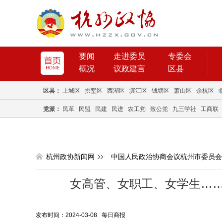
要闻
走进委员
专委会
概况
议政建言
区县
区县：
上城区
拱墅区
西湖区
滨江区
钱塘区
萧山区
余杭区
党派：
民革
民盟
民建
民进
农工党
致公党
九三学社
工商联
杭州政协新闻网
中国人民政治协商会议杭州市委员会
女高管、女职工、女学生……
发布时间：2024-03-08 每日商报