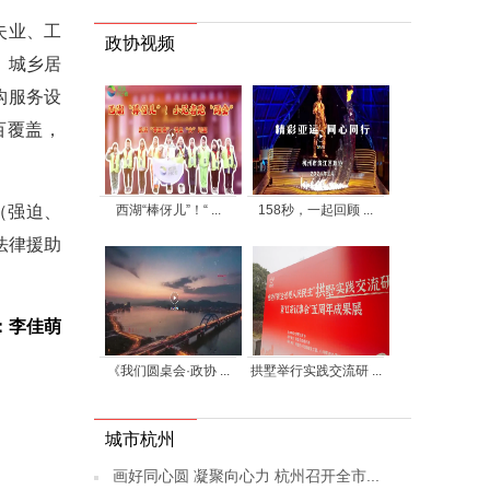
失业、工
政协视频
标。城乡居
构服务设
百覆盖，
西湖“棒伢儿”！“ ...
158秒，一起回顾 ...
（强迫、
法律援助
：李佳萌
《我们圆桌会·政协 ...
拱墅举行实践交流研 ...
城市杭州
画好同心圆 凝聚向心力 杭州召开全市...