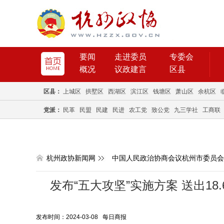
要闻
走进委员
专委会
概况
议政建言
区县
区县：
上城区
拱墅区
西湖区
滨江区
钱塘区
萧山区
余杭区
党派：
民革
民盟
民建
民进
农工党
致公党
九三学社
工商联
杭州政协新闻网
中国人民政治协商会议杭州市委员会
发布“五大攻坚”实施方案 送出18.
发布时间：2024-03-08 每日商报