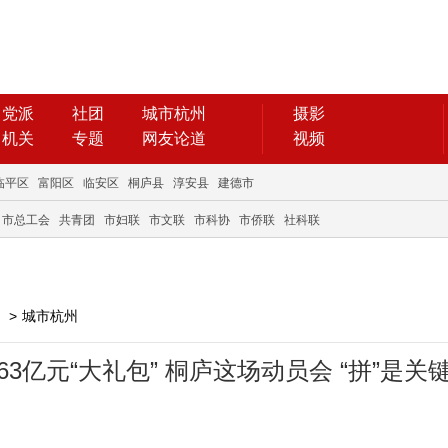
党派
社团
城市杭州
摄影
机关
专题
网友论道
视频
临平区
富阳区
临安区
桐庐县
淳安县
建德市
市总工会
共青团
市妇联
市文联
市科协
市侨联
社科联
>
城市杭州
63亿元“大礼包” 桐庐这场动员会 “拼”是关