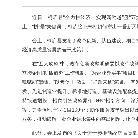
近日，桐庐县“全力拼经济、实现新跨越”暨“
上，“拼”是“关键词”，桐庐接下来将如何拼出一番新
会上，桐庐县发布了改革创新、队伍建设、项目
经济高质量发展的若干政策》。
在“五大攻坚”中，改革创新攻坚明确要以改革
立涉企问题“四敢办”工作机制、“为企业办实事”项目
魂赋能”攀峰、“以考促干”激励、“群雁来栖”筑巢、“
发、先进制造业提升、标准地打造、基础设施配套提
持快速增长；招商引资攻坚紧扣“8+N”招引方向，深
等，力争落地产业项目100个；助企服务攻坚突出
服务，推动破解一批企业诉求集中的突出问题，让企
此外，会上发布的《关于进一步推动经济高质量发