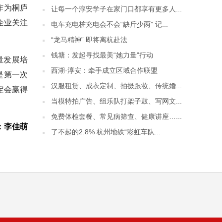
作为桐庐
让每一个淳安学子在家门口都享有更多人...
企业关注
电车充电桩充电会不会“缺斤少两” 记...
“龙马精神” 即将离杭赴法
钱塘：发起寻找最美“她力量”行动
量发展培
西湖·淳安：牵手成立区域合作联盟
是第一次
汉服租赁、成衣定制、拍摄跟妆、传统婚...
定会赢得
当模特拍广告、组乐队打架子鼓、写网文...
免费体检套餐、常见病筛查、健康讲座…...
：李佳萌
了不起的2.8% 杭州地铁“彩虹车队...