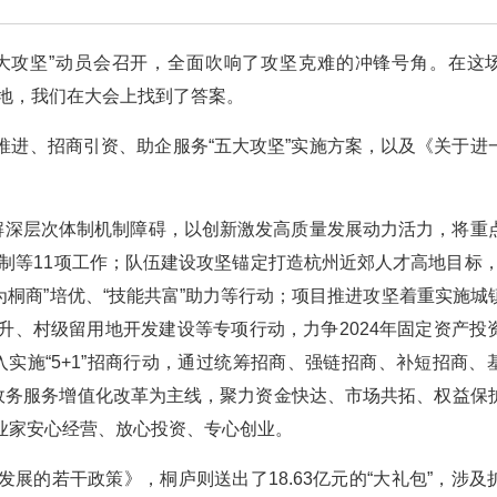
五大攻坚”动员会召开，全面吹响了攻坚克难的冲锋号角。在这
天地，我们在大会上找到了答案。
推进、招商引资、助企服务“五大攻坚”实施方案，以及《关于进
破解深层次体制机制障碍，以创新激发高质量发展动力活力，将重
机制等11项工作；队伍建设攻坚锚定打造杭州近郊人才高地目标，
有为桐商”培优、“技能共富”助力等行动；项目推进攻坚着重实施城
升、村级留用地开发建设等专项行动，力争2024年固定资产投
入实施“5+1”招商行动，通过统筹招商、强链招商、补短招商、
以政务服务增值化改革为主线，聚力资金快达、市场共拓、权益保
业家安心经营、放心投资、专心创业。
展的若干政策》，桐庐则送出了18.63亿元的“大礼包”，涉及