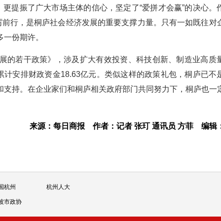
，更提振了广大市场主体的信心，坚定了“爱拼才会赢”的决心。
踔厉前行，是桐庐社会经济发展的重要支撑力量。只有一如既往对
多一份期许。
展的若干政策》，涉及扩大有效投资、科技创新、制造业高质
累计安排财政资金18.63亿元。类似这样的政策礼包，桐庐已不
和支持。在企业家们和桐庐相关政府部门共同努力下，桐庐也一
来源：每日商报
作者：记者 张玎 通讯员 方菲
编辑
国杭州
杭州人大
波市政协