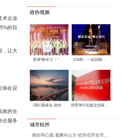
政协视频
技术企业
5%的目
内容，让大
西湖“棒伢儿”！“ ...
158秒，一起回顾 ...
这场会议
《我们圆桌会·政协 ...
拱墅举行实践交流研 ...
高效的全
涉企服务
城市杭州
画好同心圆 凝聚向心力 杭州召开全市...