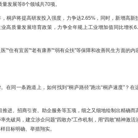
量发展等8个领域共70项。
4年，桐庐将提高研发投入强度，力争达2.65%，同时，新增高新
制造业高质量发展培育政策，力争全年规上工业增加值同比增长6.
良医”“住有宜居”“老有康养”“弱有众扶”等保障和改善民生方面的
。在同一条跑道上，如何找到“桐庐路径”跑出“桐庐速度”？在
目推进、招商引资、助企服务等五项，细之又细地绘制出精确而
率先破局，建立涉企问题“四敢办”工作机制，用“四敢”精神激活
同样目标明确、举措翔实。