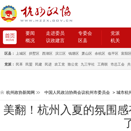
要闻
走进委员
专委会
党派
概况
议政建言
区县
机关
区县：
上城区
拱墅区
西湖区
滨江区
钱塘区
萧山区
余杭区
临平区
富阳
党派：
民革
民盟
民建
民进
农工党
致公党
九三学社
工商联
市总工会
共
杭州政协新闻网
中国人民政治协商会议杭州市委员会
>
城市杭
美翻！杭州入夏的氛围感