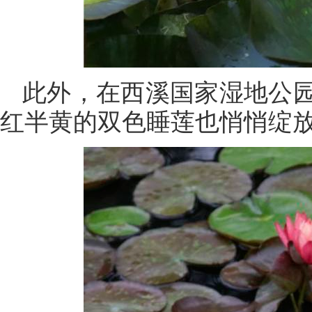
此外，在西溪国家湿地公
红半黄的双色睡莲也悄悄绽