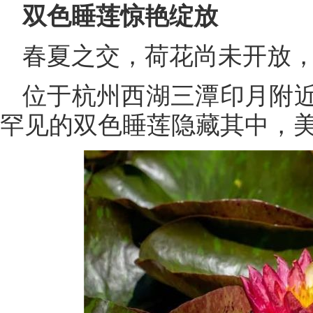
双色睡莲惊艳绽放
春夏之交，荷花尚未开放
位于杭州西湖三潭印月附
罕见的双色睡莲隐藏其中，