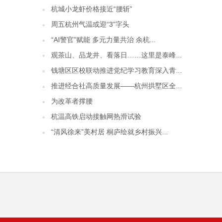
杭城小龙虾价格接近“腰斩”
周五杭州气温或迎“3”字头
“AI警官”赋能 多元力量共治 余杭...
观茶山、品龙井、看落日……这里是泰峰...
钱塘区区校联动推进党纪学习教育深入青...
推进经合社高质量发展——杭州拱墅区全...
为改革者撑腰
杭温高铁启动接触网热滑试验
“清风徐来”美村居 桐庐绘就乡村振兴...