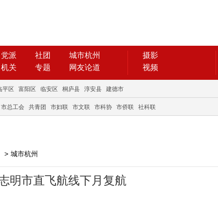
党派
社团
城市杭州
摄影
机关
专题
网友论道
视频
临平区
富阳区
临安区
桐庐县
淳安县
建德市
市总工会
共青团
市妇联
市文联
市科协
市侨联
社科联
>
城市杭州
胡志明市直飞航线下月复航