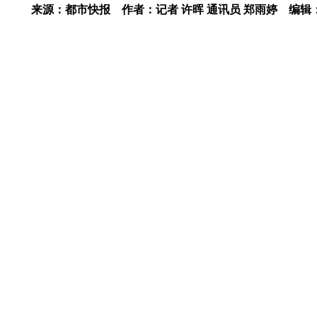
来源：都市快报
作者：记者 许晖 通讯员 郑雨婷
编辑