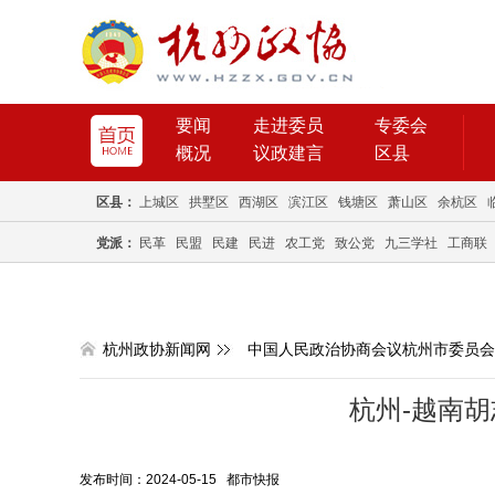
要闻
走进委员
专委会
概况
议政建言
区县
区县：
上城区
拱墅区
西湖区
滨江区
钱塘区
萧山区
余杭区
党派：
民革
民盟
民建
民进
农工党
致公党
九三学社
工商联
杭州政协新闻网
中国人民政治协商会议杭州市委员会
杭州-越南
发布时间：2024-05-15 都市快报