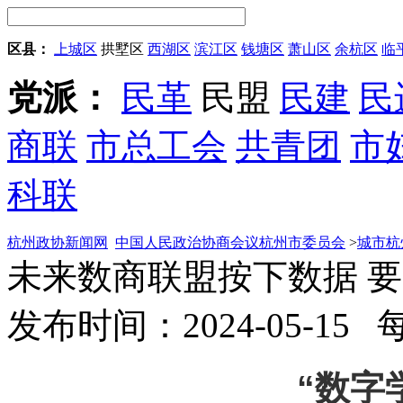
区县：
上城区
拱墅区
西湖区
滨江区
钱塘区
萧山区
余杭区
临
党派：
民革
民盟
民建
民
商联
市总工会
共青团
市
科联
杭州政协新闻网
中国人民政治协商会议杭州市委员会
>
城市杭
未来数商联盟按下数据 要
发布时间：2024-05-15
“数字