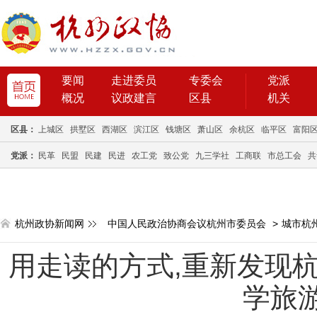
要闻
走进委员
专委会
党派
概况
议政建言
区县
机关
区县：
上城区
拱墅区
西湖区
滨江区
钱塘区
萧山区
余杭区
临平区
富阳
党派：
民革
民盟
民建
民进
农工党
致公党
九三学社
工商联
市总工会
共
杭州政协新闻网
中国人民政治协商会议杭州市委员会
>
城市杭
用走读的方式,重新发现杭
学旅