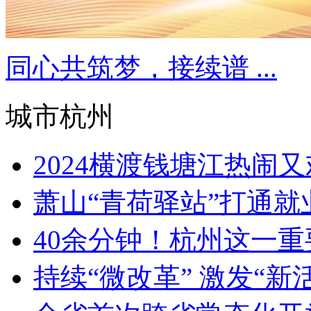
同心共筑梦，接续谱 ...
城市杭州
2024横渡钱塘江热闹
萧山“青荷驿站”打通就业
40余分钟！杭州这一重要
持续“微改革” 激发“新活力