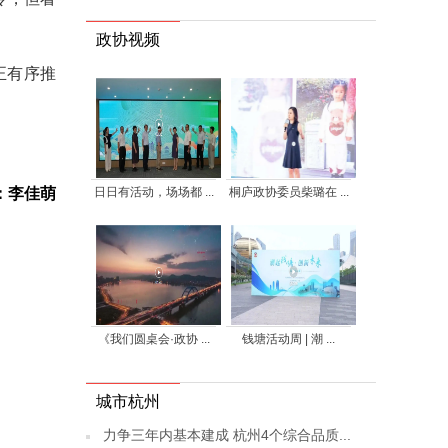
政协视频
正有序推
日日有活动，场场都 ...
桐庐政协委员柴璐在 ...
：李佳萌
《我们圆桌会·政协 ...
钱塘活动周 | 潮 ...
城市杭州
力争三年内基本建成 杭州4个综合品质...