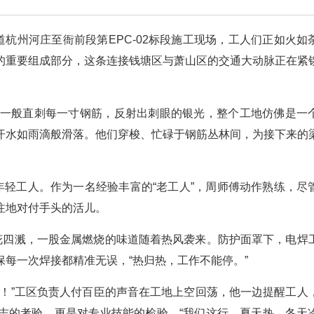
道杭州河庄至衙前段第EPC-02标段施工现场，工人们正如火如
的重要组成部分，这条连接钱塘区与萧山区的交通大动脉正在紧
剑一般直刺每一寸钢筋，反射出刺眼的银光，整个工地仿佛是一
汗水如雨滴般滑落。他们穿梭、忙碌于钢筋丛林间，为接下来的
年轻工人。作为一名经验丰富的“老工人”，周师傅动作熟练，尽
注地对付手头的活儿。
火花四溅，一股金属燃烧的味道随着热风袭来。防护面罩下，电焊
每一次焊接都精准无误，“热归热，工作不能停。”
了！”工区负责人付百臣的声音在工地上空回荡，他一边提醒工人
志的考验，更是对专业技能的检验。“我们这行，夏天热、冬天