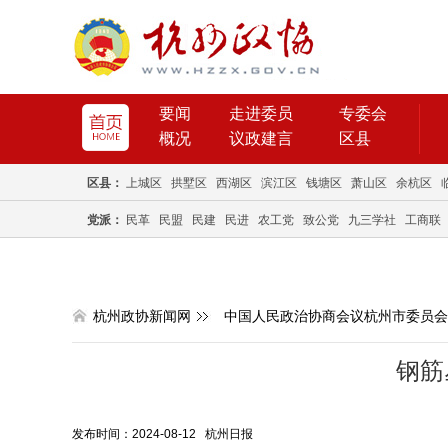
要闻
走进委员
专委会
概况
议政建言
区县
区县：
上城区
拱墅区
西湖区
滨江区
钱塘区
萧山区
余杭区
党派：
民革
民盟
民建
民进
农工党
致公党
九三学社
工商联
杭州政协新闻网
中国人民政治协商会议杭州市委员会
钢筋
发布时间：2024-08-12 杭州日报