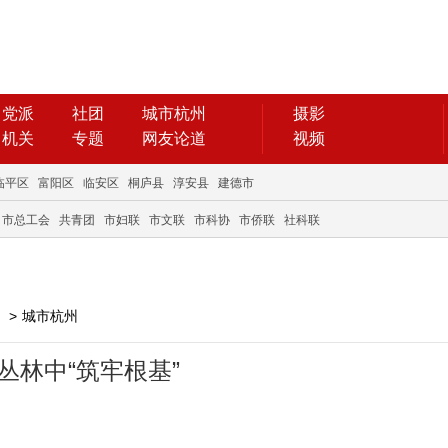
党派
社团
城市杭州
摄影
机关
专题
网友论道
视频
临平区
富阳区
临安区
桐庐县
淳安县
建德市
市总工会
共青团
市妇联
市文联
市科协
市侨联
社科联
>
城市杭州
丛林中“筑牢根基”