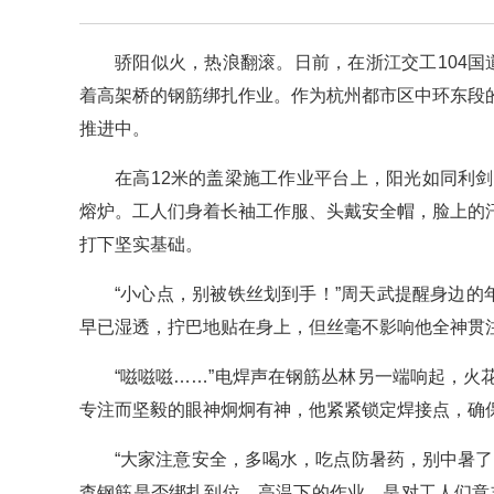
骄阳似火，热浪翻滚。日前，在浙江交工104国
着高架桥的钢筋绑扎作业。作为杭州都市区中环东段
推进中。
在高12米的盖梁施工作业平台上，阳光如同利
熔炉。工人们身着长袖工作服、头戴安全帽，脸上的
打下坚实基础。
“小心点，别被铁丝划到手！”周天武提醒身边的
早已湿透，拧巴地贴在身上，但丝毫不影响他全神贯
“嗞嗞嗞……”电焊声在钢筋丛林另一端响起，
专注而坚毅的眼神炯炯有神，他紧紧锁定焊接点，确保
“大家注意安全，多喝水，吃点防暑药，别中暑
查钢筋是否绑扎到位。高温下的作业，是对工人们意