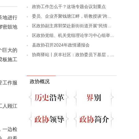
政协工作怎么干？这场专题会议划重点
委员、企业齐聚钱塘江畔，听教授谈“跨...
荼地进行
区政协副主席郭荣赴新街街道开展“民情...
锣密鼓地
区政协党组、机关党组理论学习中心组举...
县政协召开2024年政情通报会
个巨大的
协商驿站丨庆丰社区：政协委员下基层，...
梁板施工
政协概况
管工作服
工人顾江
，一边检
冷，但看