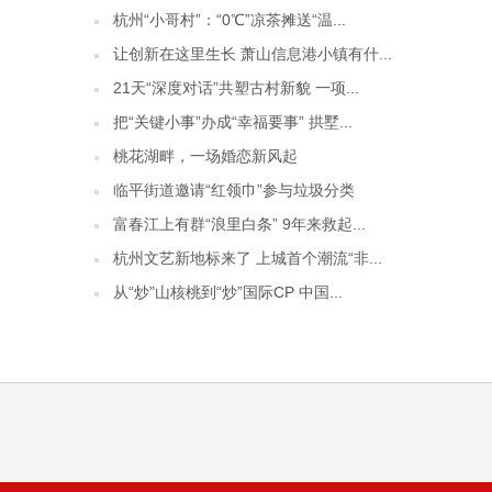
杭州“小哥村”：“0℃”凉茶摊送“温...
让创新在这里生长 萧山信息港小镇有什...
21天“深度对话”共塑古村新貌 一项...
把“关键小事”办成“幸福要事” 拱墅...
桃花湖畔，一场婚恋新风起
临平街道邀请“红领巾”参与垃圾分类
富春江上有群“浪里白条” 9年来救起...
杭州文艺新地标来了 上城首个潮流“非...
从“炒”山核桃到“炒”国际CP 中国...