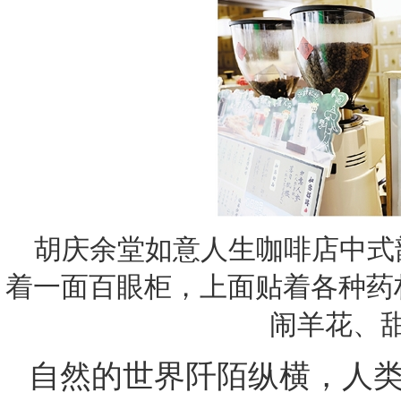
胡庆余堂如意人生咖啡店中式
着一面百眼柜，上面贴着各种药
闹羊花、
自然的世界阡陌纵横，人