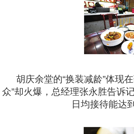
胡庆余堂的“换装减龄”体现
众”却火爆，总经理张永胜告诉记
日均接待能达