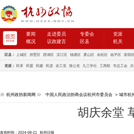
要闻
走进委员
专委会
党派
概况
议政建言
区县
机关
区县：
上城区
拱墅区
西湖区
滨江区
钱塘区
萧山区
余杭区
临平区
富阳
党派：
民革
民盟
民建
民进
农工党
致公党
九三学社
工商联
市总工会
共
杭州政协新闻网
中国人民政治协商会议杭州市委员会
>
城市杭
胡庆余堂 
发布时间：2024-08-21 杭州日报