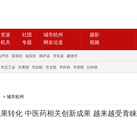
党派
社团
城市杭州
摄影
机关
专题
网友论道
视频
临平区
富阳区
临安区
桐庐县
淳安县
建德市
市总工会
共青团
市妇联
市文联
市科协
市侨联
社科联
>
城市杭州
成果转化 中医药相关创新成果 越来越受青睐