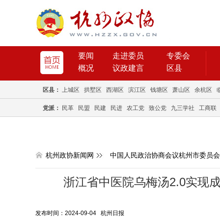
要闻
走进委员
专委会
概况
议政建言
区县
区县：
上城区
拱墅区
西湖区
滨江区
钱塘区
萧山区
余杭区
党派：
民革
民盟
民建
民进
农工党
致公党
九三学社
工商联
杭州政协新闻网
中国人民政治协商会议杭州市委员会
浙江省中医院乌梅汤2.0实现
发布时间：2024-09-04 杭州日报