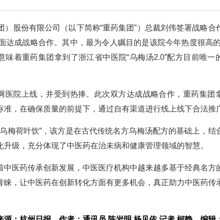
团）股份有限公司（以下简称“重药集团”）总裁刘伟签署战略合
面达成战略合作。其中，最为令人瞩目的是该院今年热度很高的
意味着重药集团拿到了浙江省中医院“乌梅汤2.0”配方目前唯一
互联网医院上线，并受到热捧。此次双方达成战略合作，重药集团
质控标准，在确保质量的前提下，通过自有渠道进行线上线下合法推
叫“乌梅荷叶饮”，该方是在古代传统名方乌梅汤配方的基础上，结
化升级，充分体现了中医药在治未病和健康管理领域的智慧。
。随着中医药传承创新发展，中医医疗机构中越来越多基于经典名方
青睐，让中医药在创新转化方面有更多机会，真正助力中医药传
来源：杭州日报
作者：通讯员 陈岩明 杨见依 记者 柯静
编辑