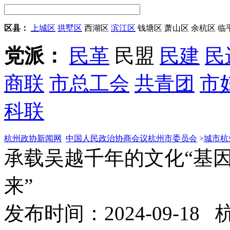
区县：
上城区
拱墅区
西湖区
滨江区
钱塘区
萧山区
余杭区
临
党派：
民革
民盟
民建
民
商联
市总工会
共青团
市
科联
杭州政协新闻网
中国人民政治协商会议杭州市委员会
>
城市杭
承载吴越千年的文化“基因
来”
发布时间：2024-09-18