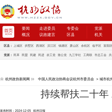
要闻
走进委员
专委会
党派
概况
议政建言
区县
机关
区县：
上城区
拱墅区
西湖区
滨江区
钱塘区
萧山区
余杭区
临平区
富阳
党派：
民革
民盟
民建
民进
农工党
致公党
九三学社
工商联
市总工会
共
杭州政协新闻网
中国人民政治协商会议杭州市委员会
>
城市杭
持续帮扶二十年
发布时间：2024-12-05 杭州日报