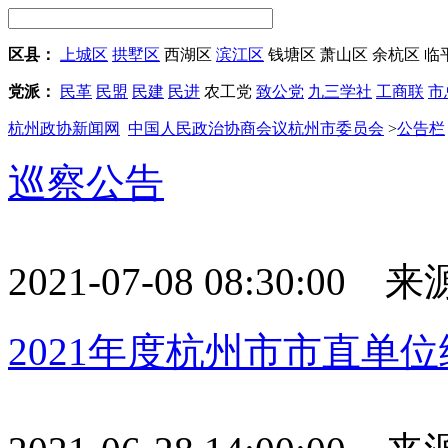
区县：
上城区
拱墅区
西湖区
滨江区
钱塘区
萧山区
余杭区
临
党派：
民革
民盟
民建
民进
农工党
致公党
九三学社
工商联
市
杭州政协新闻网
中国人民政治协商会议杭州市委员会
>
公告栏
巡察公告
2021-07-08 08:30:00
2021年度杭州市市直单