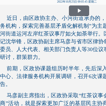
2022年10月25日 09:05:45 星期二
Play
近日，由区政协主办、小河街道承办的，
务机构，探索完善基层矛盾化解机制”为主
Video
河街道运河左岸红茶议事厅如火如荼举行。
记沈华锋，区政协副主席马彦与省市区律协
委员、人大代表、相关部门负责人等30位议
研讨，群策群力。
前期，区政协课题组历时半年，先后深
中心、法律服务机构开展调研，召开6次课
告。
马彦副主席指出，区政协采取“红茶议事会
商”活动，就是探索更加广泛的基层民主协