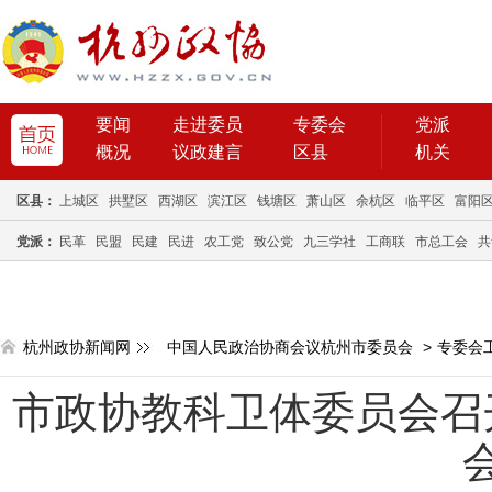
要闻
走进委员
专委会
党派
概况
议政建言
区县
机关
区县：
上城区
拱墅区
西湖区
滨江区
钱塘区
萧山区
余杭区
临平区
富阳
党派：
民革
民盟
民建
民进
农工党
致公党
九三学社
工商联
市总工会
共
杭州政协新闻网
中国人民政治协商会议杭州市委员会
>
专委会
市政协教科卫体委员会召