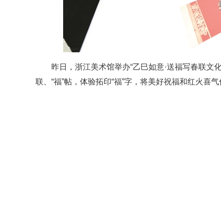
昨日，浙江美术馆举办“乙巳如意·送福写春联文
联、“福”帖，体验拓印“福”字，将美好祝福和红火喜