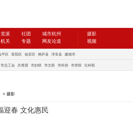
党派
社团
城市杭州
摄影
机关
专题
网友论道
视频
临平区
富阳区
临安区
桐庐县
淳安县
建德市
市总工会
共青团
市妇联
市文联
市科协
市侨联
社科联
>
摄影
福迎春 文化惠民