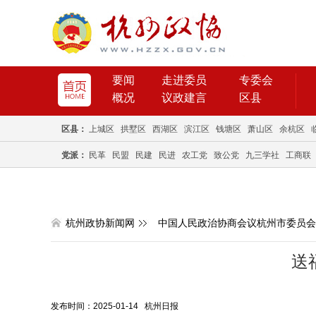
要闻
走进委员
专委会
概况
议政建言
区县
区县：
上城区
拱墅区
西湖区
滨江区
钱塘区
萧山区
余杭区
党派：
民革
民盟
民建
民进
农工党
致公党
九三学社
工商联
杭州政协新闻网
中国人民政治协商会议杭州市委员会
送
发布时间：2025-01-14 杭州日报