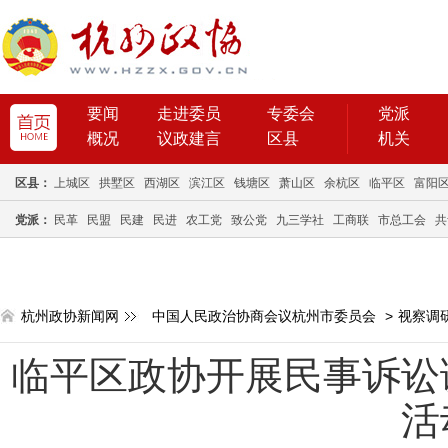
要闻
走进委员
专委会
党派
概况
议政建言
区县
机关
区县：
上城区
拱墅区
西湖区
滨江区
钱塘区
萧山区
余杭区
临平区
富阳
党派：
民革
民盟
民建
民进
农工党
致公党
九三学社
工商联
市总工会
共
杭州政协新闻网
中国人民政治协商会议杭州市委员会
>
视察调
临平区政协开展民事诉讼
活