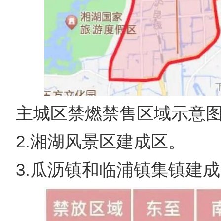
主城区禁燃禁售区域示意
2.湘湖风景区建成区。
3.瓜沥镇和临浦镇集镇建