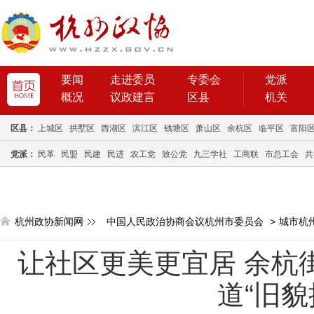
要闻
走进委员
专委会
党派
概况
议政建言
区县
机关
区县：
上城区
拱墅区
西湖区
滨江区
钱塘区
萧山区
余杭区
临平区
富阳
党派：
民革
民盟
民建
民进
农工党
致公党
九三学社
工商联
市总工会
共
杭州政协新闻网
中国人民政治协商会议杭州市委员会
>
城市杭
让社区更美更宜居 余杭
道“旧貌