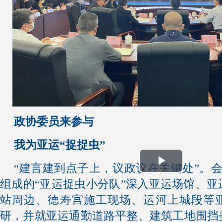
政协委员来参与
我为亚运“捉捉虫”
“建言建到点子上，议政议在关键处”。
Play
组成的“亚运捉虫小分队”深入亚运场馆、
Video
站周边、德寿宫施工现场、运河上城段等
研，并就亚运通勤道路平整、建筑工地围挡