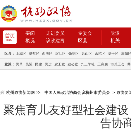
要闻
走进委员
专委会
党派
概况
议政建言
区县
机关
区县：
上城区
拱墅区
西湖区
滨江区
钱塘区
萧山区
余杭区
临平区
富阳
党派：
民革
民盟
民建
民进
农工党
致公党
九三学社
工商联
市总工会
共
杭州政协新闻网
中国人民政治协商会议杭州市委员会
>
政协要
聚焦育儿友好型社会建设
告协