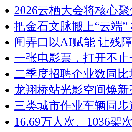
2026云栖大会将核心聚焦Ag
把金石文脉搬上“云端” 
闸弄口以AI赋能 让残障青
一张电影票，打开不止一
二季度招聘企业数同比增加8
龙翔桥站光影空间焕新亮
三类城市作业车辆同步迭
16.69万人次、1036架次