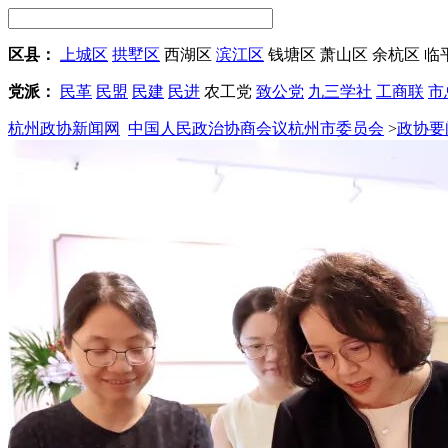
区县：
上城区
拱墅区
西湖区
滨江区
钱塘区
萧山区
余杭区
临
党派：
民革
民盟
民建
民进
农工党
致公党
九三学社
工商联
市
杭州政协新闻网
中国人民政治协商会议杭州市委员会
>
政协要