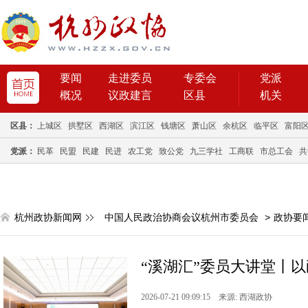
要闻
走进委员
专委会
党派
概况
议政建言
区县
机关
区县：
上城区
拱墅区
西湖区
滨江区
钱塘区
萧山区
余杭区
临平区
富阳
党派：
民革
民盟
民建
民进
农工党
致公党
九三学社
工商联
市总工会
共
杭州政协新闻网
中国人民政治协商会议杭州市委员会
>
政协要
“溪湖汇”委员大讲堂丨以
2026-07-21 09:09:15 来源: 西湖政协