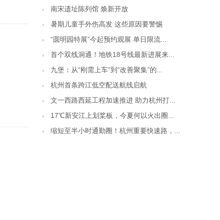
南宋遗址陈列馆 焕新开放
暑期儿童手外伤高发 这些原因要警惕
“圆明园特展”今起预约观展 单日限流...
首个双线洞通！地铁18号线最新进展来...
九堡：从“刚需上车”到“改善聚集”的...
杭州首条跨江低空配送航线启航
文一西路西延工程加速推进 助力杭州打...
17℃新安江上划桨板，今夏何以火出圈...
缩短至半小时通勤圈！杭州重要快速路，...