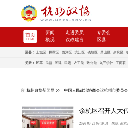
要闻
走进委员
专委会
概况
议政建言
区县
区县：
上城区
拱墅区
西湖区
滨江区
钱塘区
萧山区
余杭区
党派：
民革
民盟
民建
民进
农工党
致公党
九三学社
工商联
杭州政协新闻网
中国人民政治协商会议杭州市委员会
余杭区召开人大
2026-03-23 09:19:58 来源: 余