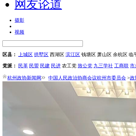
网友论道
摄影
视频
区县：
上城区
拱墅区
西湖区
滨江区
钱塘区
萧山区
余杭区
临
党派：
民革
民盟
民建
民进
农工党
致公党
九三学社
工商联
市
杭州政协新闻网
中国人民政治协商会议杭州市委员会
>
政