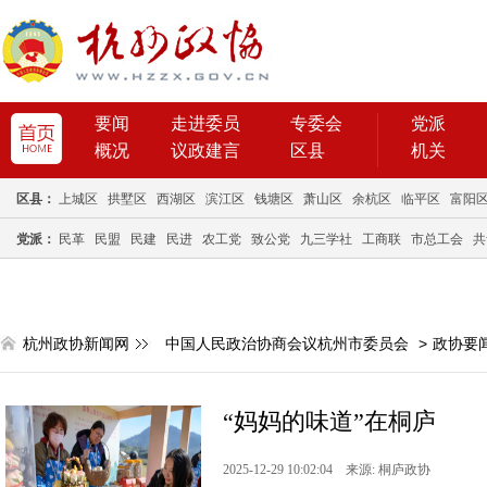
要闻
走进委员
专委会
党派
概况
议政建言
区县
机关
区县：
上城区
拱墅区
西湖区
滨江区
钱塘区
萧山区
余杭区
临平区
富阳
党派：
民革
民盟
民建
民进
农工党
致公党
九三学社
工商联
市总工会
共
杭州政协新闻网
中国人民政治协商会议杭州市委员会
>
政协要
“妈妈的味道”在桐庐
2025-12-29 10:02:04 来源: 桐庐政协