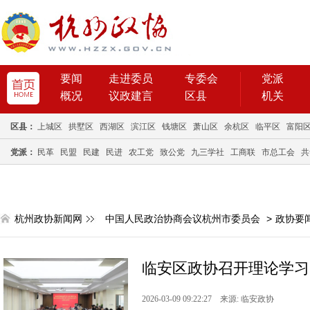
要闻
走进委员
专委会
党派
概况
议政建言
区县
机关
区县：
上城区
拱墅区
西湖区
滨江区
钱塘区
萧山区
余杭区
临平区
富阳
党派：
民革
民盟
民建
民进
农工党
致公党
九三学社
工商联
市总工会
共
杭州政协新闻网
中国人民政治协商会议杭州市委员会
>
政协要
临安区政协召开理论学习中
2026-03-09 09:22:27 来源: 临安政协