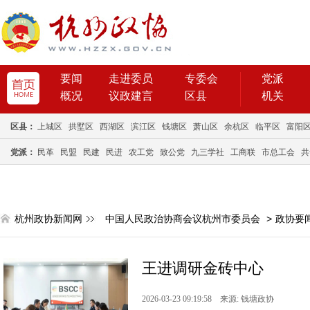
要闻
走进委员
专委会
党派
概况
议政建言
区县
机关
区县：
上城区
拱墅区
西湖区
滨江区
钱塘区
萧山区
余杭区
临平区
富阳
党派：
民革
民盟
民建
民进
农工党
致公党
九三学社
工商联
市总工会
共
杭州政协新闻网
中国人民政治协商会议杭州市委员会
>
政协要
王进调研金砖中心
2026-03-23 09:19:58 来源: 钱塘政协