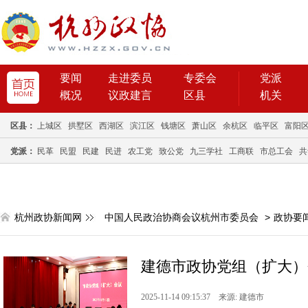
要闻
走进委员
专委会
党派
概况
议政建言
区县
机关
区县：
上城区
拱墅区
西湖区
滨江区
钱塘区
萧山区
余杭区
临平区
富阳
党派：
民革
民盟
民建
民进
农工党
致公党
九三学社
工商联
市总工会
共
杭州政协新闻网
中国人民政治协商会议杭州市委员会
>
政协要
建德市政协党组（扩大）
2025-11-14 09:15:37 来源: 建德市